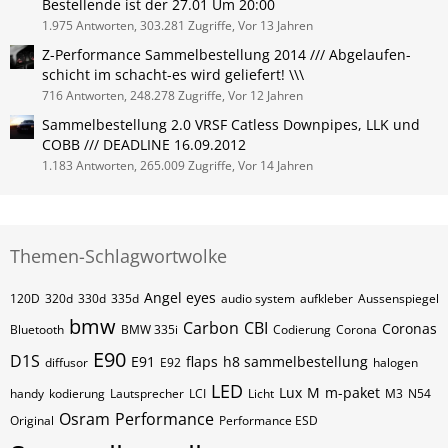
Bestellende ist der 27.01 Um 20:00
1.975 Antworten, 303.281 Zugriffe, Vor 13 Jahren
Z-Performance Sammelbestellung 2014 /// Abgelaufen-
schicht im schacht-es wird geliefert! \\\
716 Antworten, 248.278 Zugriffe, Vor 12 Jahren
Sammelbestellung 2.0 VRSF Catless Downpipes, LLK und
COBB /// DEADLINE 16.09.2012
1.183 Antworten, 265.009 Zugriffe, Vor 14 Jahren
Themen-Schlagwortwolke
Angel eyes
120D
320d
330d
335d
audio system
aufkleber
Aussenspiegel
bmw
Carbon
CBI
Coronas
Bluetooth
BMW 335i
Codierung
Corona
E90
D1S
E91
flaps
h8 sammelbestellung
diffusor
E92
halogen
LED
Lux
M
m-paket
handy
kodierung
Lautsprecher
LCI
Licht
M3
N54
Osram
Performance
Original
Performance ESD