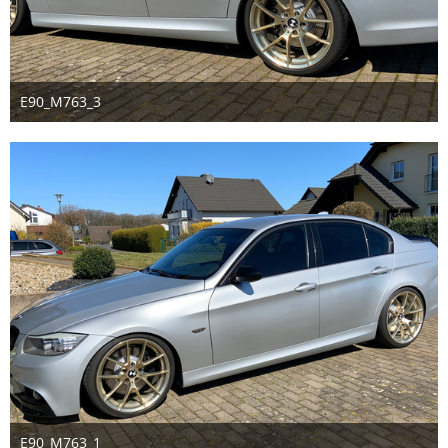
E90_M763_3
30. März 2020
E90_M763_1