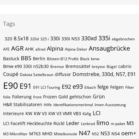
Tags
335i
330xd
8.5x18
330i
320
330i N53
320d
325 i
abgebrochen
AGR
Ansaugbrücke
Alpina
AHK
AFE
allrad
Alpina Dekor
BBS
Bastuck
Berlin
Bilstein B12 ProKit
Black
bmw
Bmw e90 330i n52b30
Bremssättel
cabrio
Bremse
breyton
Bügel
Coupé
Domstrebe, 330d, N57, E91
diffusor
Dakota Sattelbraun
E90
E91
e93
E92
felge
Felgen
E91 LCI Touring
Eibach
Filter
Grün
Folierung
Frozen Gold
gehtschon
folie
front
H&R Stabilisatoren
Hilfe
Identifikationsmerkmal
Innen Ausstattung
LCI
Interieure
KW
KW V3
KW V3 VMR VB3
Käfig
limo
Leder
M3
LCI Facelift Heckleuchte Rückl
Lenkrad
m-paket
N47
oem+
N53
M763
MHD
N54
M3 Mikrofilter
Mittelkonsole
N52