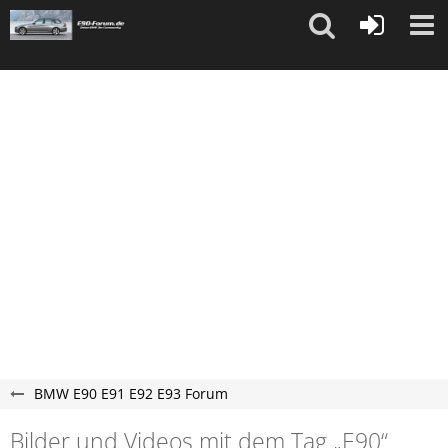
"
"
BMW E90 E91 E92 E93 Forum
Bilder und Videos mit dem Tag „E90“