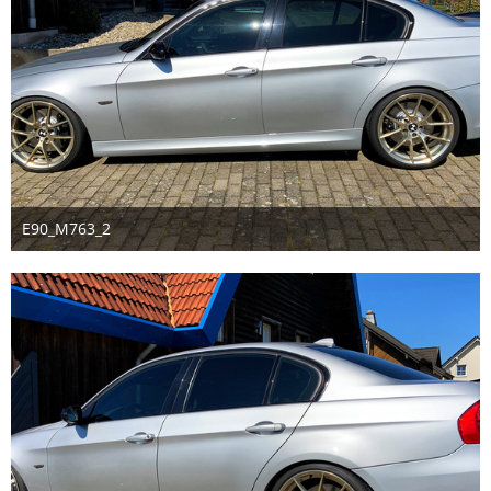
E90_M763_2
30. März 2020