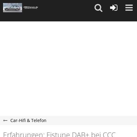
"
"
Car-Hifi & Telefon
Erfahrungen: Fistune DAB+ bei CCC