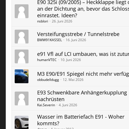
E90 325i (09/2005) – Heckklappe liegt
an der Dichtung an, bevor das Schlos
einrastet. Ideen?
nsblori
26. Juni 2026
Versteifungsstrebe / Tunnelstrebe
BMW91KASSEL
16. Juni 2026
e91 Vfl auf LCI umbauen, was ist zutu
humanVTEC
10. Juni 2026
M3 E90/E91 Spiegel nicht mehr verfü
obbudelldugg
12. Mai 2026
E93 Schwenkbare Anhängerkupplung
nachrüsten
Kai.Severin
4. Juni 2026
Wasser im Batteriefach E91 - Woher
kommts?