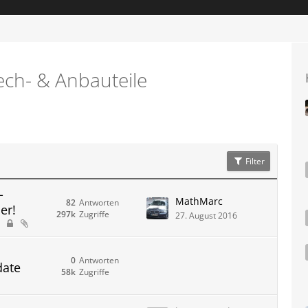
ech- & Anbauteile
Filter
-
MathMarc
82
Antworten
er!
297k
Zugriffe
27. August 2016
0
Antworten
date
58k
Zugriffe