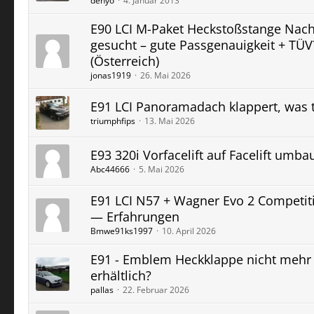
denyo
4. Januar 2013
E90 LCI M-Paket Heckstoßstange Nac
gesucht – gute Passgenauigkeit + TÜV
(Österreich)
jonas1919
26. Mai 2026
E91 LCI Panoramadach klappert, was 
triumphfips
13. Mai 2026
E93 320i Vorfacelift auf Facelift umba
Abc44666
5. Mai 2026
E91 LCI N57 + Wagner Evo 2 Competit
— Erfahrungen
Bmwe91ks1997
10. April 2026
E91 - Emblem Heckklappe nicht mehr
erhältlich?
pallas
22. Februar 2026