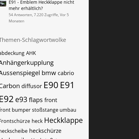
E91 - Emblem Heckklappe nicht
mehr erhältlich?
54 Antworten, 7.220 Zugriffe, Vor 5
Monaten
Themen-Schlagwortwolke
abdeckung
AHK
Anhängerkupplung
Aussenspiegel
bmw
cabrio
E90
E91
Carbon
diffusor
E92
e93
flaps
front
front bumper stoßstange umbau
Heckklappe
Frontschürze
heck
heckschürze
heckscheibe