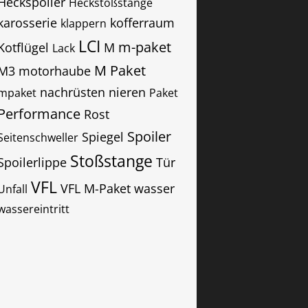
Heckspoiler
Heckstoßstange
karosserie
kofferraum
klappern
LCI
m-paket
Kotflügel
M
Lack
M Paket
M3
motorhaube
nachrüsten
nieren
mpaket
Paket
Performance
Rost
Spoiler
Spiegel
Seitenschweller
Stoßstange
Spoilerlippe
Tür
VFL
VFL M-Paket
wasser
Unfall
wassereintritt