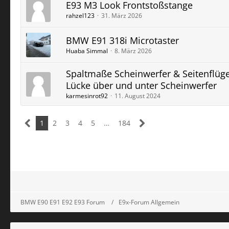
E93 M3 Look Frontstoßstange
rahzel123
31. März 2026
BMW E91 318i Microtaster
Huaba Simmal
8. März 2026
Spaltmaße Scheinwerfer & Seitenflüge
Lücke über und unter Scheinwerfer
karmesinrot92
11. August 2024
1
2
3
4
5
…
184
BMW E90 E91 E92 E93 Forum
E9x-Forum Allgemein