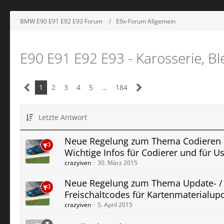
BMW E90 E91 E92 E93 Forum
E9x-Forum Allgemein
E90 E91 E92 E93 - Karosserie, Bl
1
2
3
4
5
…
184
Letzte Antwort
Neue Regelung zum Thema Codieren 
Wichtige Infos für Codierer und für Us
crazyiven
30. März 2015
Neue Regelung zum Thema Update- /
Freischaltcodes für Kartenmaterialup
crazyiven
5. April 2015