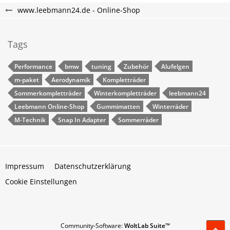
www.leebmann24.de - Online-Shop
Tags
Performance
bmw
tuning
Zubehör
Alufelgen
m-paket
Aerodynamik
Kompletträder
Sommerkompletträder
Winterkompletträder
leebmann24
Leebmann Online-Shop
Gummimatten
Winterräder
M-Technik
Snap In Adapter
Sommerräder
Impressum
Datenschutzerklärung
Cookie Einstellungen
Community-Software:
WoltLab Suite™