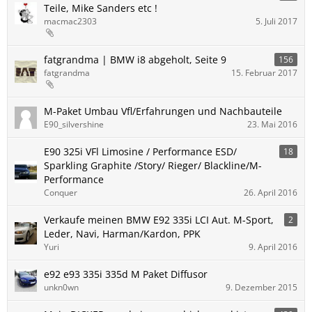
Teile, Mike Sanders etc !
macmac2303
5. Juli 2017
fatgrandma | BMW i8 abgeholt, Seite 9
156
fatgrandma
15. Februar 2017
M-Paket Umbau Vfl/Erfahrungen und Nachbauteile
E90_silvershine
23. Mai 2016
E90 325i VFl Limosine / Performance ESD/
18
Sparkling Graphite /Story/ Rieger/ Blackline/M-
Performance
Conquer
26. April 2016
Verkaufe meinen BMW E92 335i LCI Aut. M-Sport,
2
Leder, Navi, Harman/Kardon, PPK
Yuri
9. April 2016
e92 e93 335i 335d M Paket Diffusor
unkn0wn
9. Dezember 2015