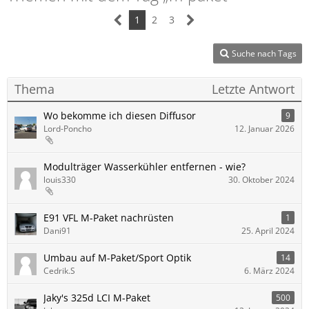
1
2
3
Suche nach Tags
Thema
Letzte Antwort
Wo bekomme ich diesen Diffusor
9
Lord-Poncho
12. Januar 2026
Modulträger Wasserkühler entfernen - wie?
louis330
30. Oktober 2024
E91 VFL M-Paket nachrüsten
1
Dani91
25. April 2024
Umbau auf M-Paket/Sport Optik
14
Cedrik.S
6. März 2024
Jaky's 325d LCI M-Paket
500