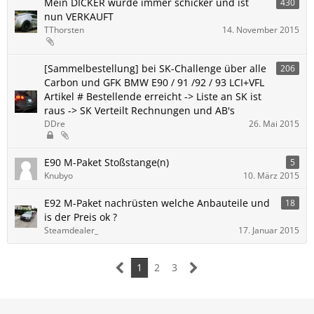
Mein DICKER wurde immer schicker und ist
430
nun VERKAUFT
TThorsten
14. November 2015
[Sammelbestellung] bei SK-Challenge über alle
206
Carbon und GFK BMW E90 / 91 /92 / 93 LCI+VFL
Artikel # Bestellende erreicht -> Liste an SK ist
raus -> SK Verteilt Rechnungen und AB's
DDre
26. Mai 2015
E90 M-Paket Stoßstange(n)
5
Knubyo
10. März 2015
E92 M-Paket nachrüsten welche Anbauteile und
18
is der Preis ok ?
Steamdealer_
17. Januar 2015
1
2
3