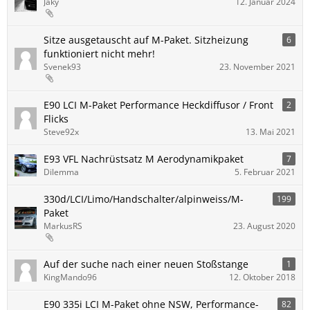
Jaky
12. Januar 2024
Sitze ausgetauscht auf M-Paket. Sitzheizung
6
funktioniert nicht mehr!
Svenek93
23. November 2021
E90 LCI M-Paket Performance Heckdiffusor / Front
2
Flicks
Steve92x
13. Mai 2021
E93 VFL Nachrüstsatz M Aerodynamikpaket
7
Dilemma
5. Februar 2021
330d/LCI/Limo/Handschalter/alpinweiss/M-
199
Paket
MarkusRS
23. August 2020
Auf der suche nach einer neuen Stoßstange
1
KingMando96
12. Oktober 2018
E90 335i LCI M-Paket ohne NSW, Performance-
82