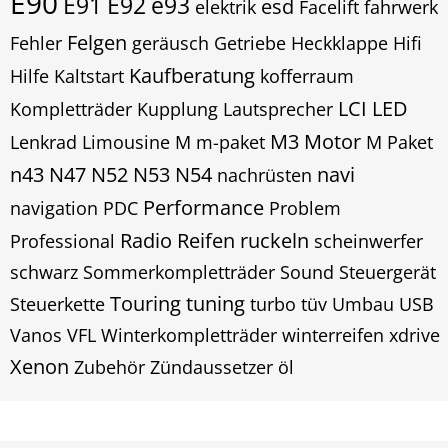
E90
E91
E92
e93
esd
elektrik
Facelift
fahrwerk
Felgen
Fehler
geräusch
Getriebe
Heckklappe
Hifi
Kaufberatung
Hilfe
Kaltstart
kofferraum
LCI
LED
Kompletträder
Kupplung
Lautsprecher
M3
Motor
Lenkrad
Limousine
M
m-paket
M Paket
n43
N47
N52
N53
N54
navi
nachrüsten
Performance
navigation
PDC
Problem
Radio
Reifen
ruckeln
Professional
scheinwerfer
schwarz
Sommerkompletträder
Sound
Steuergerät
Touring
tuning
Steuerkette
turbo
tüv
Umbau
USB
Vanos
VFL
Winterkompletträder
winterreifen
xdrive
Xenon
Zubehör
Zündaussetzer
öl