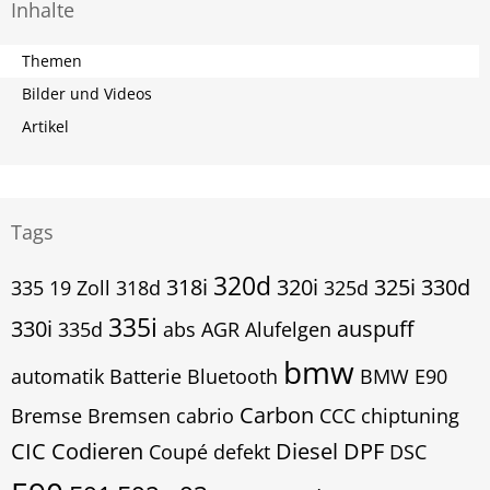
Inhalte
Themen
Bilder und Videos
Artikel
Tags
320d
318i
320i
325i
330d
335
19 Zoll
318d
325d
335i
330i
auspuff
335d
abs
AGR
Alufelgen
bmw
automatik
Batterie
Bluetooth
BMW E90
Carbon
Bremse
Bremsen
cabrio
CCC
chiptuning
CIC
Codieren
Diesel
DPF
Coupé
defekt
DSC