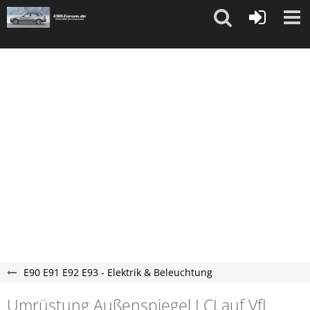
"
"
E90 E91 E92 E93 - Elektrik & Beleuchtung
Umrüstung Außenspiegel LCI auf VfL