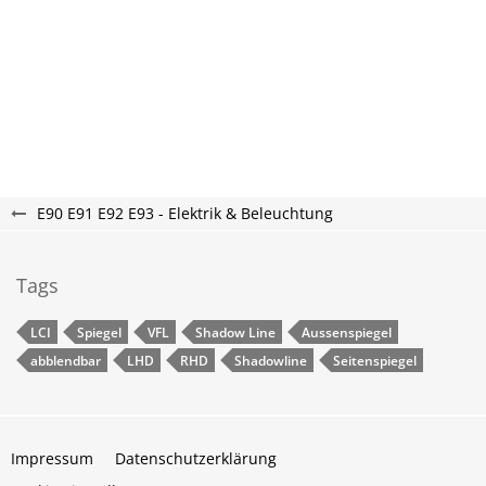
E90 E91 E92 E93 - Elektrik & Beleuchtung
Tags
LCI
Spiegel
VFL
Shadow Line
Aussenspiegel
abblendbar
LHD
RHD
Shadowline
Seitenspiegel
Impressum
Datenschutzerklärung