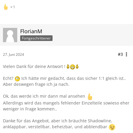
1
Soweit ich richtig informiert bin, kann man das zwar
machen, aber nur sehr mühsam, und Ersatzteile einzeln
gibt es auch nicht. Sprich, ich müsste mir einen
2. Satz Spiegeln zum ausschlachten kaufen. Das würde zu
FlorianM
teuer werden.
Fortgeschrittener
Im Internet finde ich aber abblendbare Spiegeln mit
Shadowline in gutem Zustand nur aus England, daher
#3
27. Juni 2024
meine Frage oben.
Vielen Dank für deine Antwort !
Falls jemand einen Tipp hat, würde ich mich sehr darüber
freuen..
Echt?
Ich hätte mir gedacht, dass das sicher 1:1 gleich ist..
Aber deswegen frage ich ja nach.
Danke!!
Ok, das werde ich mir dann mal ansehen
Allerdings wird das mangels fehlender Einzelteile sowieso eher
weniger in Frage kommen..
Danke für das Angebot, aber ich bräuchte Shadowline,
anklappbar, verstellbar, beheizbar, und abblendbar