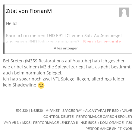
Zitat von FlorianM
Hello!
Kann ich in meinen LHD E91 LCI einen Satz Außenspiegel
aus einem RHD Fahrzeug einbauen? -
Nein, das gesamte
Gehäuse + Dreieck (Position) sind unterschiedlich, und
Alles anzeigen
darum funktioniert das nicht.
Bei Sreten (M359 Restorations auf Youtube) hab ich gesehen
Hintergrund:
wie er bei seinem M3 die Spiegel zerlegt hat, es geht bestimmt
Ich möchte bei meinem E91 LCI die Außenspiegel auf
auch beim normalen Spiegel.
Vorfacelift umrüsten.
Ich hab sogar noch zwei VFL Spiegel liegen, allerdings leider
Dazu habe ich mir bei einem Schlachter einen Satz bestellt.
kein Shadowline
Beim Versand sind aber leider die beiden Spiegeldreiecke
abgebrochen, da im Paket zu wenig Platz war.
Jetzt habe ich gesagt, sollte man die Spiegeldreiecke einzeln
E92 330i | N52B30 | M-PAKET | SPACEGRAY + ALCANTARA | PP ESD + VALVE
tauschen können, werde ich das machen, und er soll nur
CONTROL DELETE | PERFORMANCE CARBON SPOILER
die Dreiecke bezahlen.
VMR VB 3 + M225 |
PERFORMANCE LENKRAD II | H&R 50/25 + KONI ORANGE | F30
Da ich schon ewig auf der Suche bin nach VfL Spiegeln mit
PERFORMANCE SHIFT KNOB
Vollausstattung.