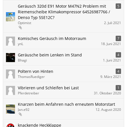
Geräusch 320d E91 Motor M47N2 Problem mit
5
Riemenscheibe Klimakompressor 64526987766 /
Denso Typ 5SE12C?
Optimist
2. Juli 2021
Komisches Geräusch im Motorraum
7
ynL
18. Juni 2021
Geräusche beim Lenken im Stand
4
Bhagi
1. Juni 2021
Poltern von Hinten
4
ThomasRuediger
9. März 2021
Vibrieren und Schleifen bei Last
1
Pferdetreiber
31. Oktober 2020
Knarzen beim Anfahren nach erneutem Motorstart
Jan.e92
12. August 2020
knackende Heckklappe