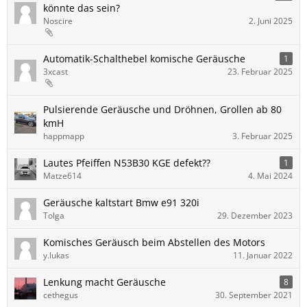
könnte das sein?
Noscire
2. Juni 2025
Automatik-Schalthebel komische Geräusche
1
3xcast
23. Februar 2025
Pulsierende Geräusche und Dröhnen, Grollen ab 80
kmH
happmapp
3. Februar 2025
Lautes Pfeiffen N53B30 KGE defekt??
1
Matze614
4. Mai 2024
Geräusche kaltstart Bmw e91 320i
Tolga
29. Dezember 2023
Komisches Geräusch beim Abstellen des Motors
y.lukas
11. Januar 2022
Lenkung macht Geräusche
8
cethegus
30. September 2021