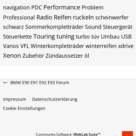
Performance
navigation
PDC
Problem
Radio
Reifen
ruckeln
Professional
scheinwerfer
schwarz
Sommerkompletträder
Sound
Steuergerät
Touring
tuning
Steuerkette
turbo
tüv
Umbau
USB
Vanos
VFL
Winterkompletträder
winterreifen
xdrive
Xenon
Zubehör
Zündaussetzer
öl
BMW E90 E91 E92 E93 Forum
Impressum
Datenschutzerklärung
Cookie Einstellungen
Community-Software:
WoltLab Suite™