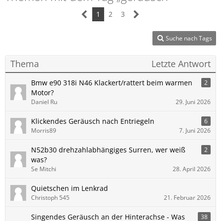
1
2
3
Suche nach Tags
Thema
Letzte Antwort
Bmw e90 318i N46 Klackert/rattert beim warmen
2
Motor?
Daniel Ru
29. Juni 2026
Klickendes Geräusch nach Entriegeln
6
Morris89
7. Juni 2026
N52b30 drehzahlabhängiges Surren, wer weiß
2
was?
Se Mitchi
28. April 2026
Quietschen im Lenkrad
Christoph 545
21. Februar 2026
Singendes Geräusch an der Hinterachse - Was
38