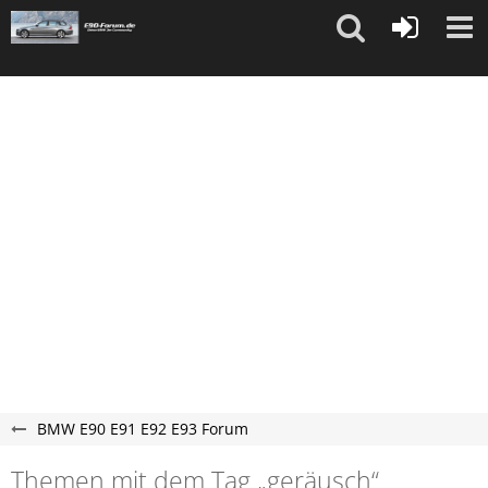
"
"
BMW E90 E91 E92 E93 Forum
Themen mit dem Tag „geräusch“