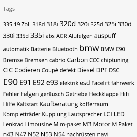
Tags
320d
318i
320i
325i
330d
335
19 Zoll
318d
325d
335i
330i
auspuff
335d
abs
AGR
Alufelgen
bmw
automatik
Batterie
Bluetooth
BMW E90
Carbon
Bremse
Bremsen
cabrio
CCC
chiptuning
CIC
Codieren
Diesel
DPF
Coupé
defekt
DSC
E90
E91
E92
e93
esd
elektrik
Facelift
fahrwerk
Felgen
Fehler
geräusch
Getriebe
Heckklappe
Hifi
Kaufberatung
Hilfe
Kaltstart
kofferraum
LCI
LED
Kompletträder
Kupplung
Lautsprecher
M3
Motor
Lenkrad
Limousine
M
m-paket
M Paket
n43
N47
N52
N53
N54
navi
nachrüsten