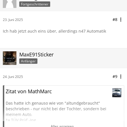
Fortgeschrittener
#8
23. Juni 2025
Ich hab jetzt auch eins über, allerdings n47 Automatik
MaxE91Sticker
Anfänger
#9
24. Juni 2025
Zitat von MathMarc
Das hatte ich genauso wie von "altundgebraucht"
beschrieben - nur nicht bei der Tochter, sondern bei
meinem Auto.
1x TÜV Prüf.-Ing.
2x KFZ.-Meister
Alles anzeigen