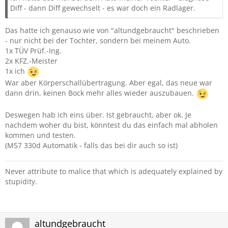
teuer)
Diff - dann Diff gewechselt - es war doch ein Radlager.
Hat Jemand für mich einen Rat, welche Lösung am
Das hatte ich genauso wie von "altundgebraucht" beschrieben
sinnigsten ist, bzw. wie sehr man den DIff's von Ebay
- nur nicht bei der Tochter, sondern bei meinem Auto.
vertrauen kann?
1x TÜV Prüf.-Ing.
2x KFZ.-Meister
Gruß Max
1x ich
War aber Körperschallübertragung. Aber egal, das neue war
dann drin, keinen Bock mehr alles wieder auszubauen.
Deswegen hab ich eins über. Ist gebraucht, aber ok. Je
nachdem woher du bist, könntest du das einfach mal abholen
kommen und testen.
(M57 330d Automatik - falls das bei dir auch so ist)
Never attribute to malice that which is adequately explained by
stupidity.
altundgebraucht