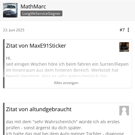
MathMarc
LonglifeServiceGegner
#7
23. Juni 2025
Zitat von MaxE91Sticker
Hi,
seit einigen Wochen höre ich beim fahren ein Surren/Fiepen
im Innenraum aus dem hinteren Bereich. Werkstatt hat
bereits bestätigt, dass es sehr wahrscheinlich das
Hinterachs Diff ist.
Alles anzeigen
Trotz Lifetime Ölfüllung wurde dieses Öl nach 180k km
wahrscheinlich noch nie gewechselt.
Nun stell ich mir die Frage wie ich damit umgehe.
Generalüberholtes Diff von Ebay holen und einbauen
Zitat von altundgebraucht
lassen? (Hat damit Jemand Erfahrungswerte)
Diff aufmachen und Innenleben selbst wechseln? ( Lohnt
das mit dem "sehr Wahrscheinlich" würde ich als erstes
sich dieser Aufwand )
prüfen - sonst ärgerst du dich später.
Oder ein neues Originaldiff holen ( wahrscheinlich sehr
Ich hatte das mal bei dem Auto meiner Tochter - diagnose