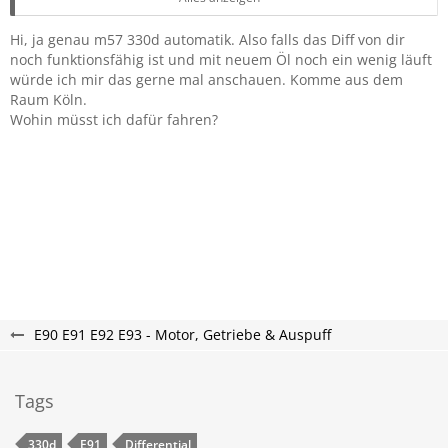
1x ich
War aber Körperschallübertragung. Aber egal, das neue war
Hi, ja genau m57 330d automatik. Also falls das Diff von dir
dann drin, keinen Bock mehr alles wieder auszubauen.
noch funktionsfähig ist und mit neuem Öl noch ein wenig läuft
würde ich mir das gerne mal anschauen. Komme aus dem
Raum Köln.
Deswegen hab ich eins über. Ist gebraucht, aber ok. Je
Wohin müsst ich dafür fahren?
nachdem woher du bist, könntest du das einfach mal
abholen kommen und testen.
(M57 330d Automatik - falls das bei dir auch so ist)
E90 E91 E92 E93 - Motor, Getriebe & Auspuff
Tags
330d
E91
Differential