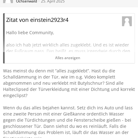
Ochsenwald
25. April 2025
Zitat von einstein2923r4
Hallo liebe Community,
also ich hab jetzt wirklich alles zugeklebt. Und es ist wieder
der Fußraum nass. Das heißt, es muss irgendwie durch den
Motorraum kommen. Kann es sein, dass das Wasser sich
Alles anzeigen
irgendwo auf der linken Seite im Motorraum staut, und
überläuft? vlt. muss ich doch entweder die Verkleidung am
Was meinst du denn mit “alles zugeklebt”. Hast du die
linken vorderen Kotflügel abmachen, und den Ablauf
Schalldämmung in der Tür, wie im o.g. Video komplett
reinigen --- oder es gibt noch irgendwas anderes zu
abgenommen und neu verklebt mit Butylschnur? Sind alle
reinigen oder hochdrücken (da war doch was mit vorne
Halteclipsed der Türverkleidung mit einer Dichtung und korrekt
unter dem Luftfilter?)
eingeclipst?
Vielen Dank für jeden Tipp
Wenn du das alles bejahen kannst. Setz dich ins Auto und lass
eine zweite Person mit einer Gießkanne ordentlich Wasser
LG
gegen die Türdichtungen und die Fensterscheibe gießen - bei
Stefan
geschlossener Tür. Dann siehst du wo es reinläuft. Falls die
Schalldämmung das Problem ist, läuft dir das Wasser an der